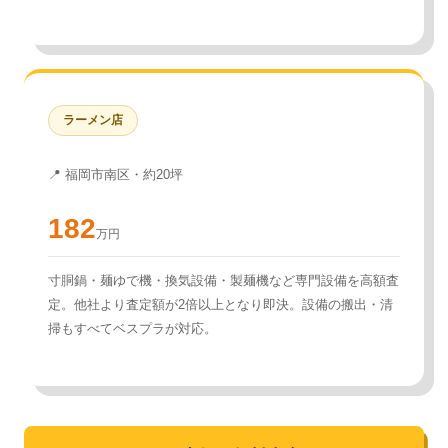
ラーメン店
📍 福岡市南区・約20坪
182
万円
寸胴鍋・麺ゆで機・換気設備・製麺機など専門設備を高額査
定。他社より査定額が2倍以上となり即決。設備の搬出・清
掃もすべてベスプラが対応。