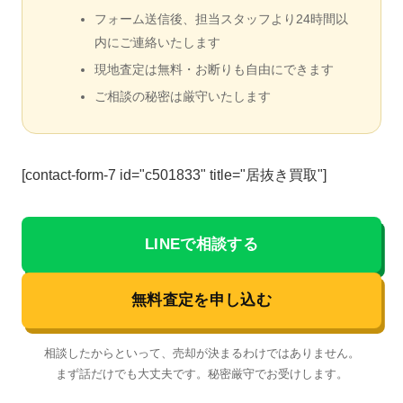
フォーム送信後、担当スタッフより24時間以
内にご連絡いたします
現地査定は無料・お断りも自由にできます
ご相談の秘密は厳守いたします
[contact-form-7 id="c501833" title="居抜き買取"]
LINEで相談する
無料査定を申し込む
相談したからといって、売却が決まるわけではありません。
まず話だけでも大丈夫です。秘密厳守でお受けします。