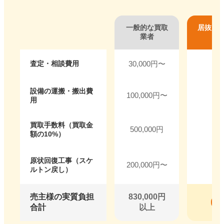
一般的な買取
居抜き
業者
査定・相談費用
30,000円〜
設備の運搬・搬出費
100,000円〜
用
買取手数料（買取金
500,000円
額の10%）
0
原状回復工事（スケ
200,000円〜
ルトン戻し）
（要
売主様の実質負担
830,000円
0
合計
以上