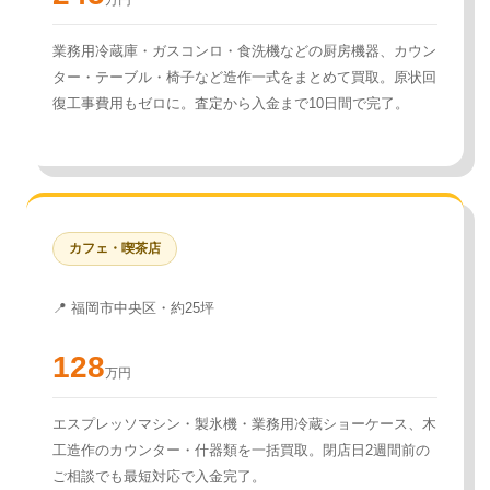
業務用冷蔵庫・ガスコンロ・食洗機などの厨房機器、カウン
ター・テーブル・椅子など造作一式をまとめて買取。原状回
復工事費用もゼロに。査定から入金まで10日間で完了。
カフェ・喫茶店
📍 福岡市中央区・約25坪
128
万円
エスプレッソマシン・製氷機・業務用冷蔵ショーケース、木
工造作のカウンター・什器類を一括買取。閉店日2週間前の
ご相談でも最短対応で入金完了。